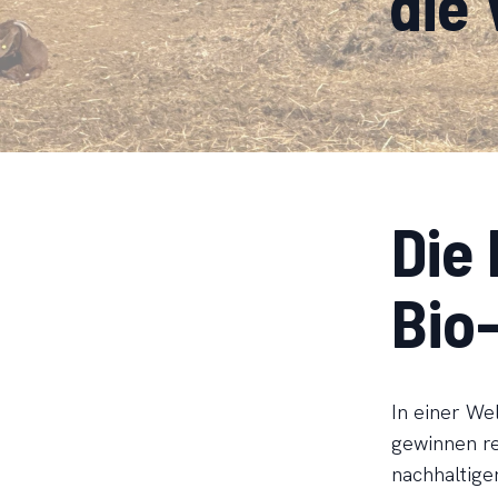
die 
Die
Bio
In einer We
gewinnen re
nachhaltiger