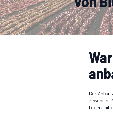
von Bi
War
anb
Der Anbau v
gewonnen. V
Lebensmitte