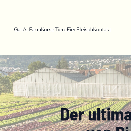
Gaia's Farm
Kurse
Tiere
Eier
Fleisch
Kontakt
Der ultim