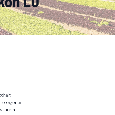
ikon LU
btheit
hre eigenen
s ihrem